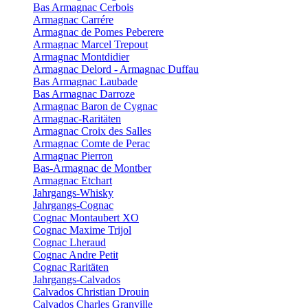
Bas Armagnac Cerbois
Armagnac Carrére
Armagnac de Pomes Peberere
Armagnac Marcel Trepout
Armagnac Montdidier
Armagnac Delord - Armagnac Duffau
Bas Armagnac Laubade
Bas Armagnac Darroze
Armagnac Baron de Cygnac
Armagnac-Raritäten
Armagnac Croix des Salles
Armagnac Comte de Perac
Armagnac Pierron
Bas-Armagnac de Montber
Armagnac Etchart
Jahrgangs-Whisky
Jahrgangs-Cognac
Cognac Montaubert XO
Cognac Maxime Trijol
Cognac Lheraud
Cognac Andre Petit
Cognac Raritäten
Jahrgangs-Calvados
Calvados Christian Drouin
Calvados Charles Granville