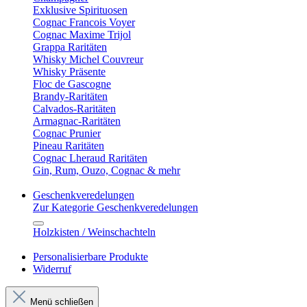
Exklusive Spirituosen
Cognac Francois Voyer
Cognac Maxime Trijol
Grappa Raritäten
Whisky Michel Couvreur
Whisky Präsente
Floc de Gascogne
Brandy-Raritäten
Calvados-Raritäten
Armagnac-Raritäten
Cognac Prunier
Pineau Raritäten
Cognac Lheraud Raritäten
Gin, Rum, Ouzo, Cognac & mehr
Geschenkveredelungen
Zur Kategorie Geschenkveredelungen
Holzkisten / Weinschachteln
Personalisierbare Produkte
Widerruf
Menü schließen